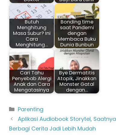
Butuh
Bonding time
Menghitung
saat Pandemi
Masa Subur? Ini
dengan
Cara
Membaca Buku
Menghitung…
Dunia Bunbun
Cari Tahu
Bye Dermatitis
Penyebab Alergi
Atopik, Jinakkan
Anak dan Cara
Monster Gatal
Mengatasinya
dengan…
Kategori
Parenting
Aplikasi Audiobook Storytel, Saatnya
Berbagi Cerita Jadi Lebih Mudah