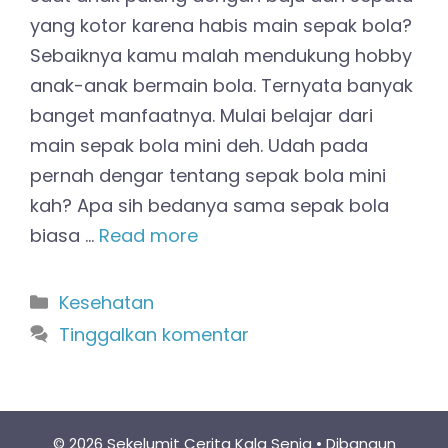
yang kotor karena habis main sepak bola?
Sebaiknya kamu malah mendukung hobby
anak-anak bermain bola. Ternyata banyak
banget manfaatnya. Mulai belajar dari
main sepak bola mini deh. Udah pada
pernah dengar tentang sepak bola mini
kah? Apa sih bedanya sama sepak bola
biasa …
Read more
Kategori
Kesehatan
Tinggalkan komentar
© 2026 Sekelumit Cerita Kala Senja
• Dibangun