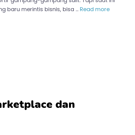
ortir gampang-gampang sulit. Tapi saat ini
 baru merintis bisnis, bisa …
Read more
rketplace dan