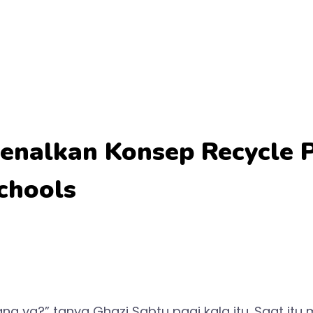
enalkan Konsep Recycle 
chools
na ya?” tanya Ghazi Sabtu pagi kala itu. Saat i