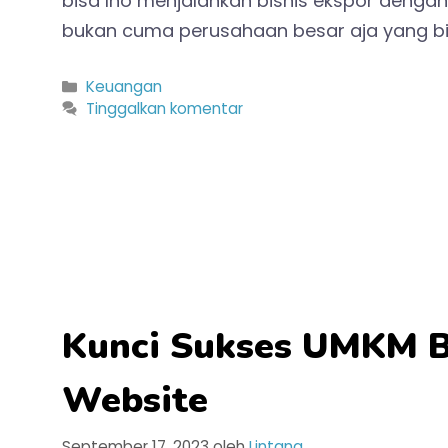
bisa lho menjalankan bisnis ekspor dengan
bukan cuma perusahaan besar aja yang bisa
Kategori
Keuangan
Tinggalkan komentar
Kunci Sukses UMKM B
Website
September 17, 2023
oleh
Lintang