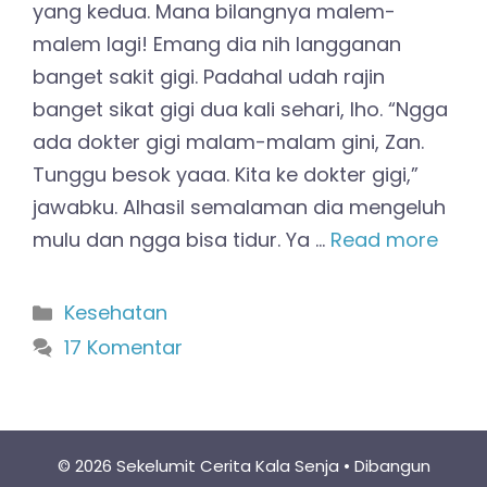
yang kedua. Mana bilangnya malem-
malem lagi! Emang dia nih langganan
banget sakit gigi. Padahal udah rajin
banget sikat gigi dua kali sehari, lho. “Ngga
ada dokter gigi malam-malam gini, Zan.
Tunggu besok yaaa. Kita ke dokter gigi,”
jawabku. Alhasil semalaman dia mengeluh
mulu dan ngga bisa tidur. Ya …
Read more
Kategori
Kesehatan
17 Komentar
© 2026 Sekelumit Cerita Kala Senja
• Dibangun