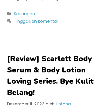
Kategori
Keuangan
Tinggalkan komentar
[Review] Scarlett Body
Serum & Body Lotion
Loving Series. Bye Kulit
Belang!
Desember 11, 2023
oleh
Lintang