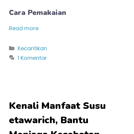
Cara Pemakaian
Read more
Kategori
Kecantikan
1 Komentar
Kenali Manfaat Susu
etawarich, Bantu