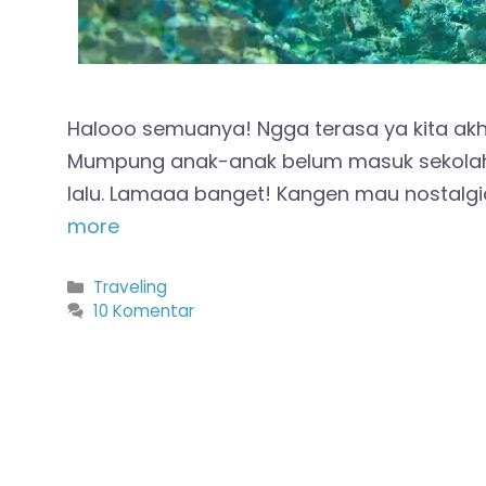
Halooo semuanya! Ngga terasa ya kita akh
Mumpung anak-anak belum masuk sekolah lh
lalu. Lamaaa banget! Kangen mau nostal
more
Kategori
Traveling
10 Komentar