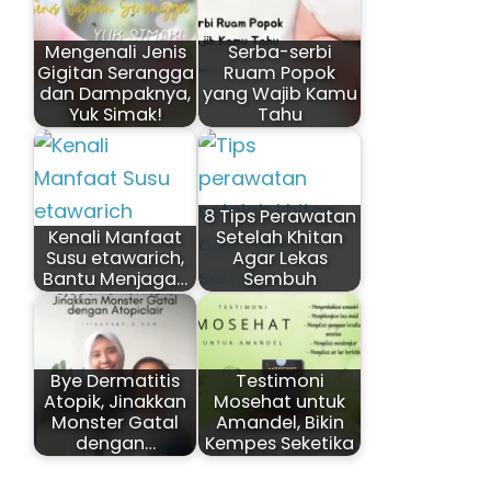
Mengenali Jenis
Serba-serbi
Gigitan Serangga
Ruam Popok
dan Dampaknya,
yang Wajib Kamu
Yuk Simak!
Tahu
8 Tips Perawatan
Kenali Manfaat
Setelah Khitan
Susu etawarich,
Agar Lekas
Bantu Menjaga…
Sembuh
Bye Dermatitis
Testimoni
Atopik, Jinakkan
Mosehat untuk
Monster Gatal
Amandel, Bikin
dengan…
Kempes Seketika