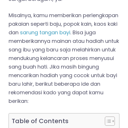
Misalnya, kamu memberikan perlengkapan
pakaian seperti baju, popok kain, kaos kaki
dan
sarung tangan bayi
. Bisa juga
memberikannya mainan atau hadiah untuk
sang ibu yang baru saja melahirkan untuk
mendukung kelancaran proses menyusui
sang buah hati. Jika masih bingung
mencarikan hadiah yang cocok untuk bayi
baru lahir, berikut beberapa ide dan
rekomendasi kado yang dapat kamu
berikan:
Table of Contents