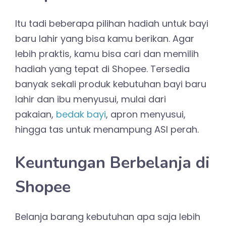
Itu tadi beberapa pilihan hadiah untuk bayi
baru lahir yang bisa kamu berikan. Agar
lebih praktis, kamu bisa cari dan memilih
hadiah yang tepat di Shopee. Tersedia
banyak sekali produk kebutuhan bayi baru
lahir dan ibu menyusui, mulai dari
pakaian,
bedak bayi
, apron menyusui,
hingga tas untuk menampung ASI perah.
Keuntungan Berbelanja di
Shopee
Belanja barang kebutuhan apa saja lebih