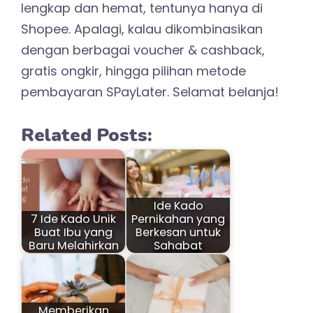
lengkap dan hemat, tentunya hanya di
Shopee. Apalagi, kalau dikombinasikan
dengan berbagai voucher & cashback,
gratis ongkir, hingga pilihan metode
pembayaran SPayLater. Selamat belanja!
Related Posts:
Ide Kado
7 Ide Kado Unik
Pernikahan yang
Buat Ibu yang
Berkesan untuk
Baru Melahirkan
Sahabat
Memberikan