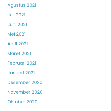
Agustus 2021
Juli 2021
Juni 2021
Mei 2021
April 2021
Maret 2021
Februari 2021
Januari 2021
Desember 2020
November 2020
Oktober 2020