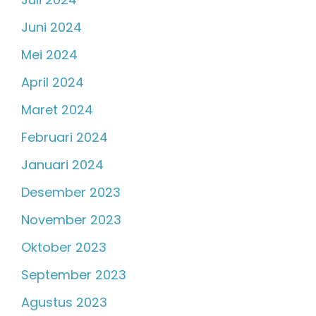
Juni 2024
Mei 2024
April 2024
Maret 2024
Februari 2024
Januari 2024
Desember 2023
November 2023
Oktober 2023
September 2023
Agustus 2023