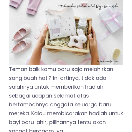
Teman baik kamu baru saja melahirkan
sang buah hati? Ini artinya, tidak ada
salahnya untuk memberikan hadiah
sebagai ucapan selamat atas
bertambahnya anggota keluarga baru
mereka. Kalau membicarakan hadiah untuk
bayi baru lahir, pilihannya tentu akan
sangat beragam, ya.