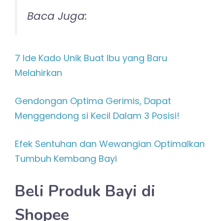
Baca Juga:
7 Ide Kado Unik Buat Ibu yang Baru
Melahirkan
Gendongan Optima Gerimis, Dapat
Menggendong si Kecil Dalam 3 Posisi!
Efek Sentuhan dan Wewangian Optimalkan
Tumbuh Kembang Bayi
Beli Produk Bayi di
Shopee