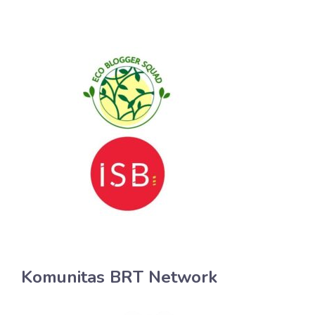
Komunitas BRT Network