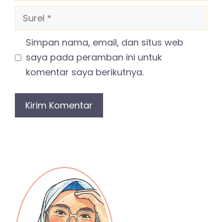
Surel
Simpan nama, email, dan situs web
saya pada peramban ini untuk
komentar saya berikutnya.