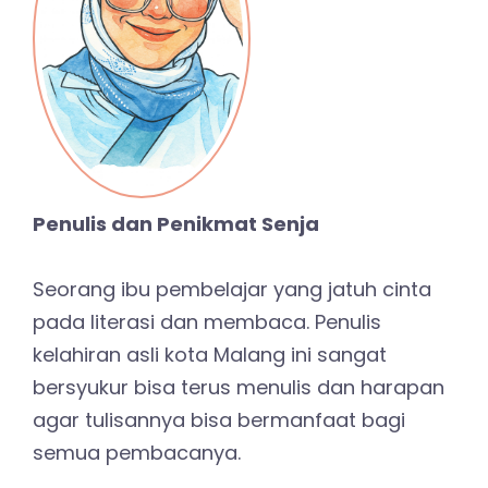
Penulis dan Penikmat Senja
Seorang ibu pembelajar yang jatuh cinta
pada literasi dan membaca. Penulis
kelahiran asli kota Malang ini sangat
bersyukur bisa terus menulis dan harapan
agar tulisannya bisa bermanfaat bagi
semua pembacanya.