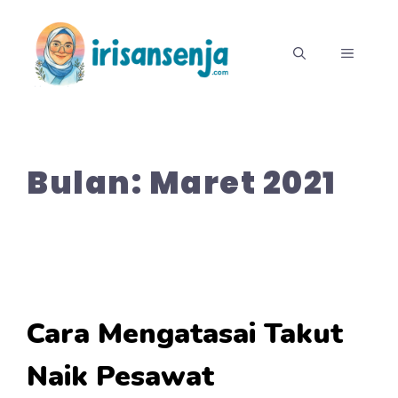
Langsung
ke
MENU
isi
Bulan:
Maret 2021
Cara Mengatasai Takut
Naik Pesawat