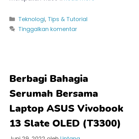
Kategori
Teknologi
,
Tips & Tutorial
Tinggalkan komentar
Berbagi Bahagia
Serumah Bersama
Laptop ASUS Vivobook
13 Slate OLED (T3300)
Juni 29, 2022
oleh
Lintang