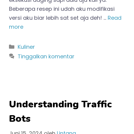
Beberapa resep ini udah aku modifikasi
versi aku biar lebih sat set aja deh! …
Read
more
Kategori
Kuliner
Tinggalkan komentar
Understanding Traffic
Bots
Juni 15, 2024
oleh
Lintang