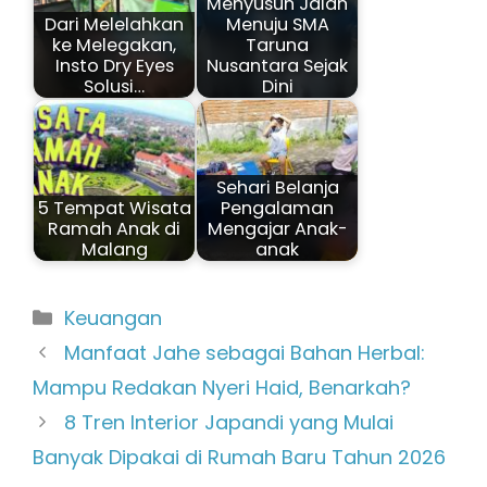
Menyusun Jalan
Dari Melelahkan
Menuju SMA
ke Melegakan,
Taruna
Insto Dry Eyes
Nusantara Sejak
Solusi…
Dini
Sehari Belanja
5 Tempat Wisata
Pengalaman
Ramah Anak di
Mengajar Anak-
Malang
anak
Kategori
Keuangan
Manfaat Jahe sebagai Bahan Herbal:
Mampu Redakan Nyeri Haid, Benarkah?
8 Tren Interior Japandi yang Mulai
Banyak Dipakai di Rumah Baru Tahun 2026