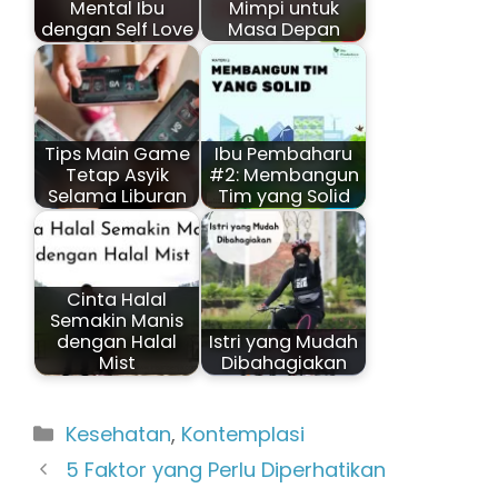
Mental Ibu
Mimpi untuk
dengan Self Love
Masa Depan
Tips Main Game
Ibu Pembaharu
Tetap Asyik
#2: Membangun
Selama Liburan
Tim yang Solid
Cinta Halal
Semakin Manis
dengan Halal
Istri yang Mudah
Mist
Dibahagiakan
Kategori
Kesehatan
,
Kontemplasi
5 Faktor yang Perlu Diperhatikan