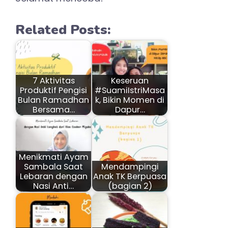
Related Posts:
7 Aktivitas
Keseruan
Produktif Pengisi
#SuamiIstriMasa
Bulan Ramadhan
k, Bikin Momen di
Bersama…
Dapur…
Menikmati Ayam
Sambala Saat
Mendampingi
Lebaran dengan
Anak TK Berpuasa
Nasi Anti…
(bagian 2)