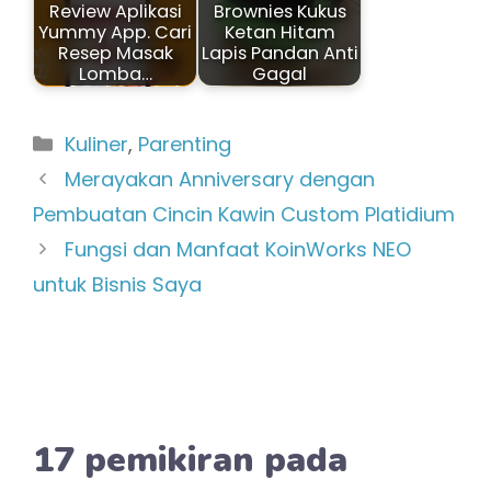
Review Aplikasi
Brownies Kukus
Yummy App. Cari
Ketan Hitam
Resep Masak
Lapis Pandan Anti
Lomba…
Gagal
Kategori
Kuliner
,
Parenting
Merayakan Anniversary dengan
Pembuatan Cincin Kawin Custom Platidium
Fungsi dan Manfaat KoinWorks NEO
untuk Bisnis Saya
17 pemikiran pada