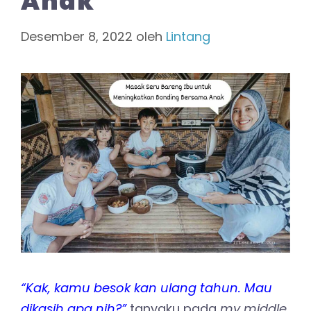
Anak
Desember 8, 2022
oleh
Lintang
“Kak, kamu besok kan ulang tahun. Mau
dikasih apa nih?”
tanyaku pada
my middle