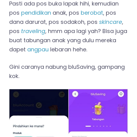
Pasti ada pos buka lapak hihi, kemudian
pos
pendidikan
anak, pos
berobat
, pos
dana darurat, pos sodakoh, pos
skincare
,
pos
traveling
, hmm apa lagi yah? Bisa juga
buat tabungan anak yang dulu mereka
dapet
angpau
lebaran hehe.
Gini caranya nabung bluSaving, gampang
kok.