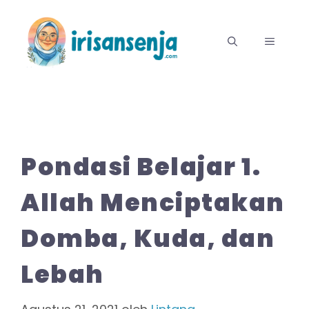
Langsung
ke
MENU
isi
Pondasi Belajar 1.
Allah Menciptakan
Domba, Kuda, dan
Lebah