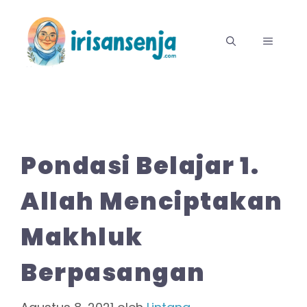
Langsung
ke
MENU
isi
Pondasi Belajar 1.
Allah Menciptakan
Makhluk
Berpasangan