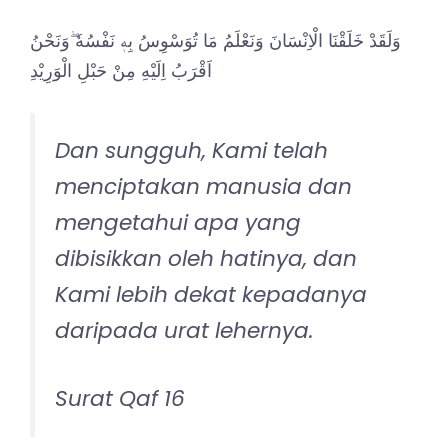
وَلَقَدْ خَلَقْنَا الْاِنْسَانَ وَنَعْلَمُ مَا تُوَسْوِسُ بِهٖ نَفْسُهٗ ۖوَنَحْنُ
اَقْرَبُ اِلَيْهِ مِنْ حَبْلِ الْوَرِيْدِ
Dan sungguh, Kami telah
menciptakan manusia dan
mengetahui apa yang
dibisikkan oleh hatinya, dan
Kami lebih dekat kepadanya
daripada urat lehernya.
Surat Qaf 16