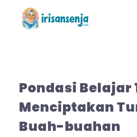
Langsung
ke
isi
Pondasi Belajar 
Menciptakan T
Buah-buahan