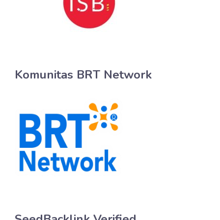
Komunitas BRT Network
SeedBacklink Verified