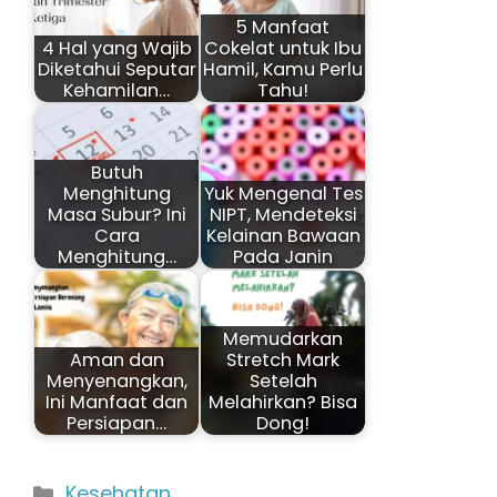
5 Manfaat
4 Hal yang Wajib
Cokelat untuk Ibu
Diketahui Seputar
Hamil, Kamu Perlu
Kehamilan…
Tahu!
Butuh
Menghitung
Yuk Mengenal Tes
Masa Subur? Ini
NIPT, Mendeteksi
Cara
Kelainan Bawaan
Menghitung…
Pada Janin
Memudarkan
Aman dan
Stretch Mark
Menyenangkan,
Setelah
Ini Manfaat dan
Melahirkan? Bisa
Persiapan…
Dong!
Kategori
Kesehatan