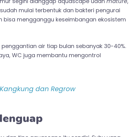
. Umur segini dianggap aquascape udah
mature
,
udah mulai terbentuk dan bakteri pengurai
lah bisa mengganggu keseimbangan ekosistem
i penggantian air tiap bulan sebanyak 30-40%.
haya, WC juga membantu mengontrol
i Kangkung dan Regrow
 Menguap