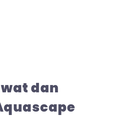
awat dan
Aquascape