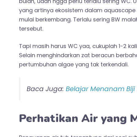
bulan, udah ngga perlu terlalu sering WC
yang artinya ekosistem dalam aquascape s
mulai berkembang. Terlalu sering BW ma
tersebut.
Tapi masih harus WC yaa, cukuplah 1-2 kal
Selain menghindarkan zat beracun berba
pertumbuhan algae yang tak terkendali.
Baca Juga:
Belajar Menanam Bij
Perhatikan Air yang