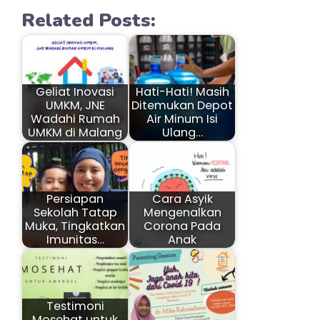
Related Posts:
Geliat Inovasi
Hati-Hati! Masih
UMKM, JNE
Ditemukan Depot
Wadahi Rumah
Air Minum Isi
UMKM di Malang
Ulang…
Persiapan
Cara Asyik
Sekolah Tatap
Mengenalkan
Muka, Tingkatkan
Corona Pada
Imunitas…
Anak
Testimoni
Mosehat untuk