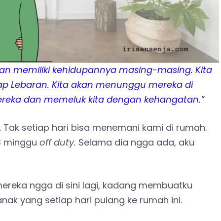
an memiliki kehidupannya masing-masing. Kita
ap Lebaran. Kita akan menunggu mereka di
reka dan memeluk kita dengan kehangatan.”
 Tak setiap hari bisa menemani kami di rumah.
 3 minggu
off duty.
Selama dia ngga ada, aku
ereka ngga di sini lagi, kadang membuatku
ak yang setiap hari pulang ke rumah ini.