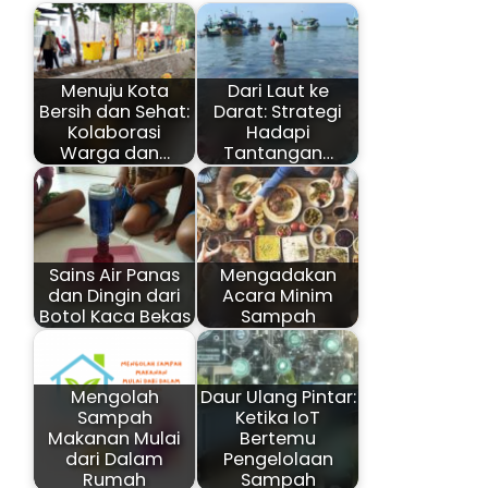
Menuju Kota
Dari Laut ke
Bersih dan Sehat:
Darat: Strategi
Kolaborasi
Hadapi
Warga dan…
Tantangan…
Sains Air Panas
Mengadakan
dan Dingin dari
Acara Minim
Botol Kaca Bekas
Sampah
Mengolah
Daur Ulang Pintar:
Sampah
Ketika IoT
Makanan Mulai
Bertemu
dari Dalam
Pengelolaan
Rumah
Sampah