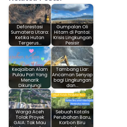
Deforestasi
Gumpalan Oli
Sumatera Utara:
Hitam di Pantai:
Ketika Hutan
Krisis Lingkungan
Tergerus…
Pesisir
Keajaiban Alam
Tambang Liar:
Pulau Pari Yang
Ancaman Senyap
Menarik
bagi Lingkungan
Dikunjungi
dan…
Warga Aceh
Sebuah Katalis
Tolak Proyek
Perubahan Baru,
GAIA: Tak Mau
Karbon Biru