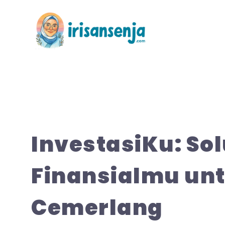
Langsung
ke
isi
InvestasiKu: So
Finansialmu un
Cemerlang