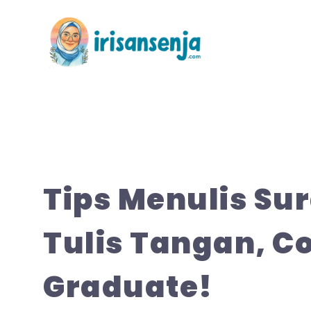
Langsung
ke
isi
Tips Menulis Su
Tulis Tangan, C
Graduate!