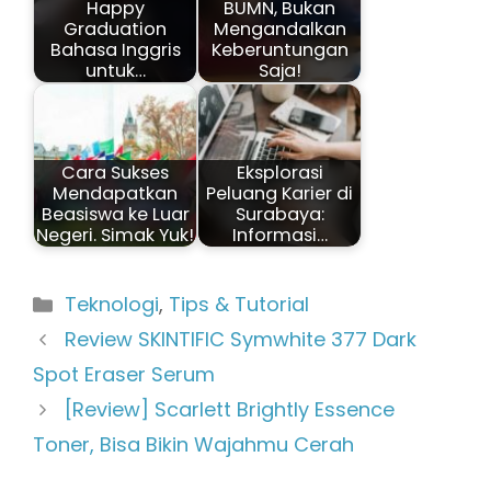
Happy
BUMN, Bukan
Graduation
Mengandalkan
Bahasa Inggris
Keberuntungan
untuk…
Saja!
Cara Sukses
Eksplorasi
Mendapatkan
Peluang Karier di
Beasiswa ke Luar
Surabaya:
Negeri. Simak Yuk!
Informasi…
Kategori
Teknologi
,
Tips & Tutorial
Review SKINTIFIC Symwhite 377 Dark
Spot Eraser Serum
[Review] Scarlett Brightly Essence
Toner, Bisa Bikin Wajahmu Cerah