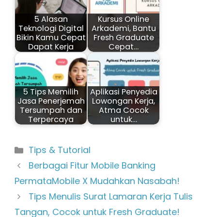
5 Alasan
Kursus Online
Teknologi Digital
Arkademi, Bantu
Bikin Kamu Cepat
Fresh Graduate
Dapat Kerja
Cepat…
5 Tips Memilih
Aplikasi Penyedia
Jasa Penerjemah
Lowongan Kerja,
Tersumpah dan
Atma Cocok
Terpercaya
untuk…
Kategori
Tips & Tutorial
Berbagai Fitur Mobile Banking
PermataMobile X Mudahkan Nasabah!
Tips Menulis Surat Lamaran Kerja Tulis
Tangan, Cocok untuk Fresh Graduate!