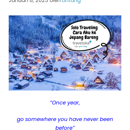
Januari 8, 2023
oleh
Lintang
“Once year,
go somewhere you have never been
before”