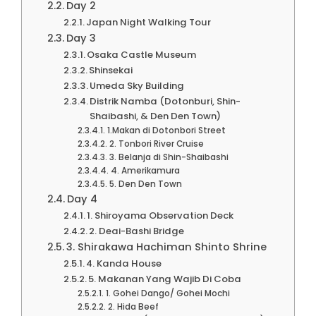
Day 2
Japan Night Walking Tour
Day 3
Osaka Castle Museum
Shinsekai
Umeda Sky Building
Distrik Namba (Dotonburi, Shin-
Shaibashi, & Den Den Town)
1.Makan di Dotonbori Street
2. Tonbori River Cruise
3. Belanja di Shin-Shaibashi
4. Amerikamura
5. Den Den Town
Day 4
1. Shiroyama Observation Deck
2. Deai-Bashi Bridge
3. Shirakawa Hachiman Shinto Shrine
4. Kanda House
5. Makanan Yang Wajib Di Coba
1. Gohei Dango/ Gohei Mochi
2. Hida Beef