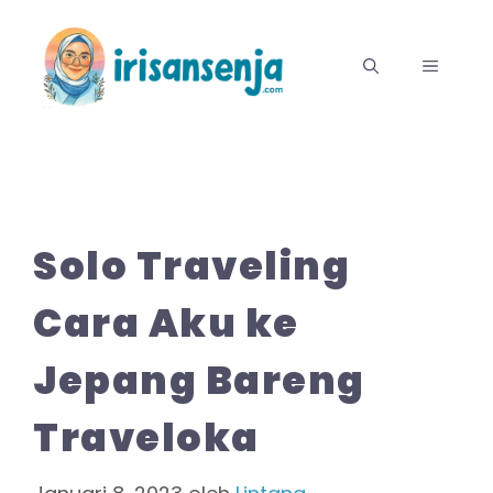
Langsung
ke
MENU
isi
Solo Traveling
Cara Aku ke
Jepang Bareng
Traveloka