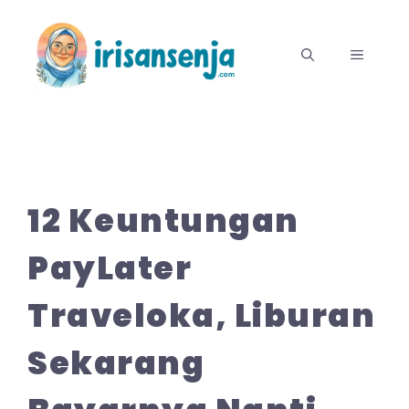
Langsung
ke
MENU
isi
12 Keuntungan
PayLater
Traveloka, Liburan
Sekarang