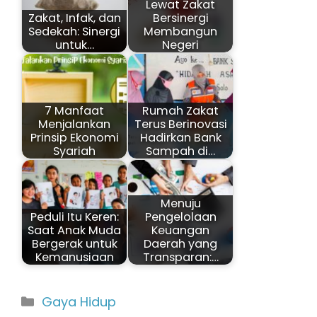
Lewat Zakat
Zakat, Infak, dan
Bersinergi
Sedekah: Sinergi
Membangun
untuk…
Negeri
7 Manfaat
Rumah Zakat
Menjalankan
Terus Berinovasi
Prinsip Ekonomi
Hadirkan Bank
Syariah
Sampah di…
Menuju
Peduli Itu Keren:
Pengelolaan
Saat Anak Muda
Keuangan
Bergerak untuk
Daerah yang
Kemanusiaan
Transparan:…
Kategori
Gaya Hidup