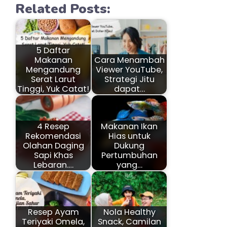
Related Posts:
5 Daftar
Makanan
Cara Menambah
Mengandung
Viewer YouTube,
Serat Larut
Strategi Jitu
Tinggi, Yuk Catat!
dapat…
4 Resep
Makanan Ikan
Rekomendasi
Hias untuk
Olahan Daging
Dukung
Sapi Khas
Pertumbuhan
Lebaran.…
yang…
Resep Ayam
Nola Healthy
Teriyaki Omela,
Snack, Camilan