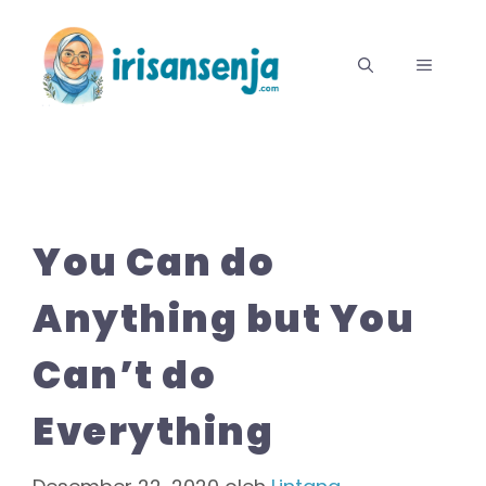
Langsung
ke
MENU
isi
You Can do
Anything but You
Can’t do
Everything