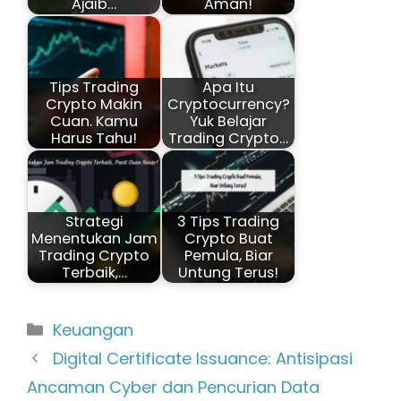
Ajaib…
Aman!
Tips Trading
Apa Itu
Crypto Makin
Cryptocurrency?
Cuan. Kamu
Yuk Belajar
Harus Tahu!
Trading Crypto…
Strategi
3 Tips Trading
Menentukan Jam
Crypto Buat
Trading Crypto
Pemula, Biar
Terbaik,…
Untung Terus!
Kategori
Keuangan
Digital Certificate Issuance: Antisipasi
Ancaman Cyber dan Pencurian Data