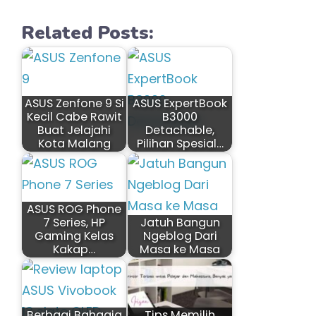
Related Posts:
ASUS Zenfone 9 Si
ASUS ExpertBook
Kecil Cabe Rawit
B3000
Buat Jelajahi
Detachable,
Kota Malang
Pilihan Spesial…
ASUS ROG Phone
7 Series, HP
Jatuh Bangun
Gaming Kelas
Ngeblog Dari
Kakap…
Masa ke Masa
Berbagi Bahagia
Tips Memilih