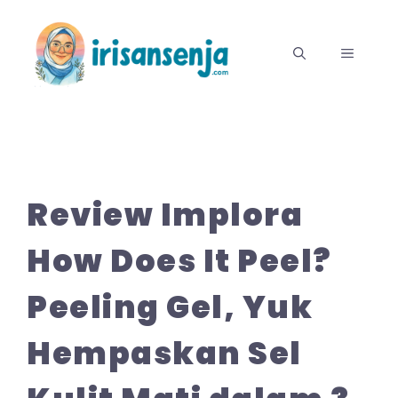
Langsung
ke
MENU
isi
Review Implora
How Does It Peel?
Peeling Gel, Yuk
Hempaskan Sel