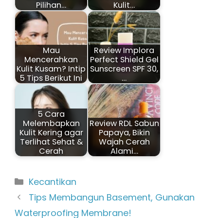
Pilihan…
Kulit…
Mau
Review Implora
Mencerahkan
Perfect Shield Gel
Kulit Kusam? Intip
Sunscreen SPF 30,
5 Tips Berikut Ini
…
5 Cara
Melembapkan
Review RDL Sabun
Kulit Kering agar
Papaya, Bikin
Terlihat Sehat &
Wajah Cerah
Cerah
Alami…
Kategori
Kecantikan
Tips Membangun Basement, Gunakan
Waterproofing Membrane!