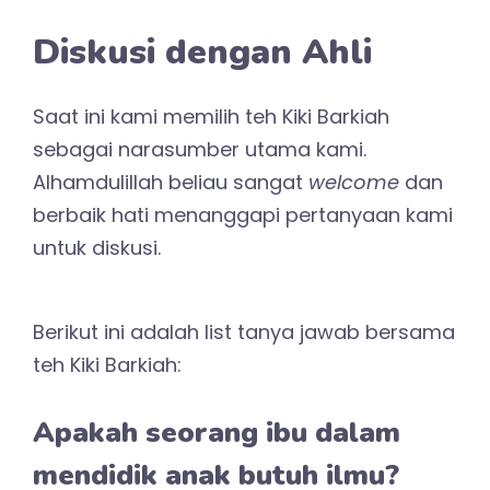
yang berasal dari Allah kembali kepada
Allah.
Dalam Alquran Allah berfirman
Katakanlah (Muhammad),
“Inilah jalanku yang lurus, aku
dan orang-orang yang
mengikutiku mengajak (kamu)
kepada Allah dengan ilmu”
(Qs. Yusuf: 108)