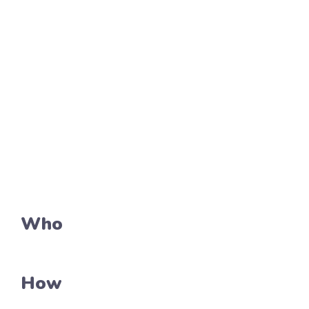
Who
How
WHY
Sedangkan untuk WHY akan ada banyak
sekali cabang pertanyaan dengan
jawabannya.
WHY 1