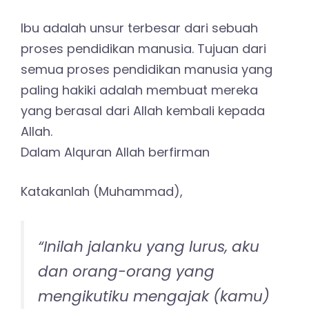
Jadi untuk mencapai kebahagiaan hakiki
kita butuh ilmu. Ibu menjadi unsur penting
dalam proses pendidikan manusia maka ia
pun harus menjalankan perannya dengan
ilmu.
Seberapa penting ilmu
parenting berlandaskan
islam?
“Barang siapa yang mengikut
petunjuk-Ku, ia tidak akan
sesat dan tidak akan celaka.