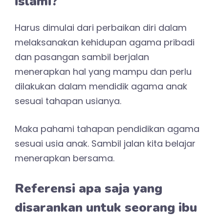
Tarbiyatul aulad
Pendidikan berbasis fitrah
Sisanya baca buku parenting ringan yang
lebih teknis supaya tau ownerapan
konsepnya atau berbagi cerita dengan
mereka yang berjuang melaksanakan
parenting islami di dalam keluarga.
Passion Sebagai Media
Mendalami Masalah
Ada beberapa sumber buku dari tulisan
teh Kiki Barkiah.