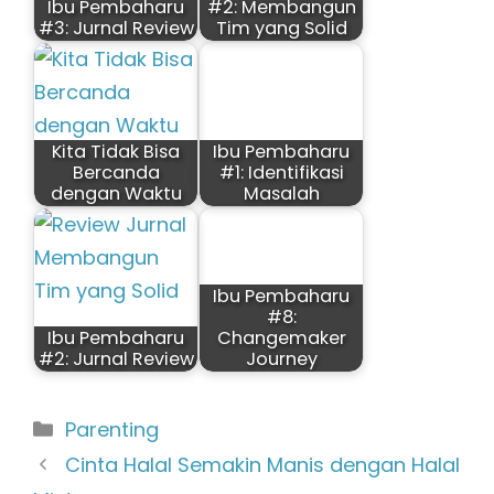
4 pemikiran pada “Ibu
Pembaharu #3:
Memahami Masalah
Bersama Tim”
wardani
Agustus 16, 2021 pada 17:32
alhamdulillah..semoga dimudahkan