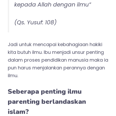
Dan barangsiapa berpaling
dari peringatan-Ku, maka
sesungguhnya baginya
penghidupan yang sempit,
dan kami akan
menghimpunkannya pada hari
kiamat dalam keadaan buta.”
(QS. Thoha: 123-124)
Jika kita ingin keluarga kita selamat dan
hidup mencapai kebahagiaan yang hakiki,
maka proses mengenalkan Allah,
mengajarkan tentang petunjuk Allah,