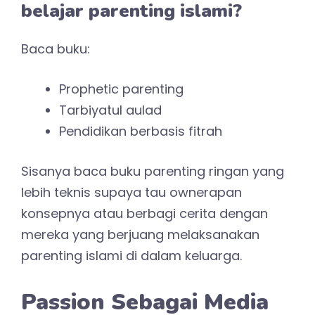
Situs Web Resmi
Organisasi Dunia
Ternyata masalah kami muncul juga di
SDGs. Berada di urutan ke-4 pada
Sustainable Development Goals terkait
Pendidikan Bermutu. Bisa dicek melalui
https://sdg2030indonesia.org/.
Semoga kami bisa upgrading ilmu
parenting islami. Agar dalam mendidik
anak bukan hanya ala kadarnya tapi
dengan ilmu yang mumpuni. Semoga