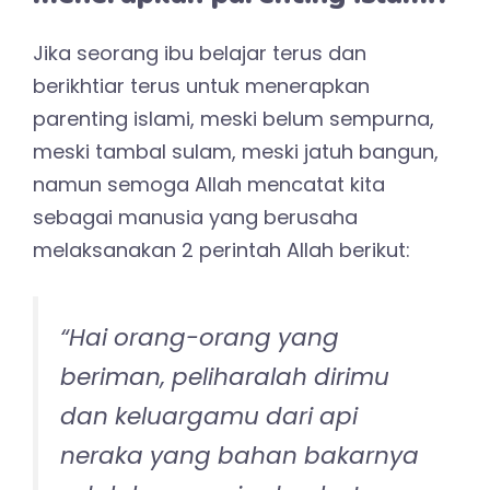
diperintahkanNya kepada
mereka dan selalu
mengerjakan apa yang
diperintahkan.” (QS. At Tahrim:
6)
“Dan hendaklah takut kepada
Allah orang-orang yang
seandainya meninggalkan