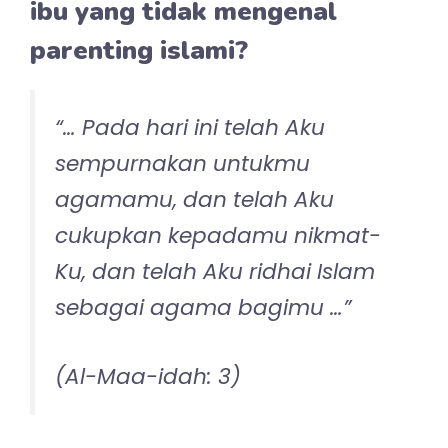
Sangat mungkin terjebak pada sesuatu
yang tidak berujung pada kebahagiaan
hakiki. Sangat mungkin terjebak
menghabiskan stupid cost untuk sesuatu
yang ternyata tidak melahirkan kebaikan
dunia dan akhirat.
Harus dimulai darimana
seorang ibu belajar parenting
islami?
Harus dimulai dari perbaikan diri dalam
melaksanakan kehidupan agama pribadi
dan pasangan sambil berjalan
menerapkan hal yang mampu dan perlu