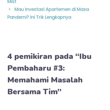
Allah..akhire koyok album foto..podo
mbek jurnalq,,captione dowoan
mbak lin2..
Reply
Lintang
Agustus 17, 2021 pada 04:41
Euleuh euleuh, tumben sih mampir
ke sini. Terharu aku kalo dibaca bu
Lead wkekekek