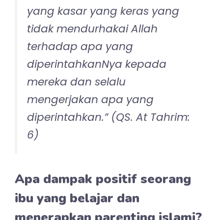
namun semoga Allah mencatat kita
sebagai manusia yang berusaha
melaksanakan 2 perintah Allah berikut:
“Hai orang-orang yang
beriman, peliharalah dirimu
dan keluargamu dari api
neraka yang bahan bakarnya
adalah manusia dan batu,
penjaganya malaikat-malaikat
yang kasar yang keras yang
tidak mendurhakai Allah
terhadap apa yang