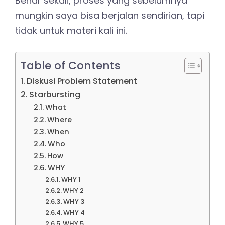
Benar sekali, proses yang sebelumnya
mungkin saya bisa berjalan sendirian, tapi
tidak untuk materi kali ini.
Table of Contents
Diskusi Problem Statement
Starbursting
What
Where
When
Who
How
WHY
WHY 1
WHY 2
WHY 3
WHY 4
WHY 5