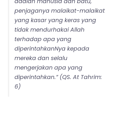
dibelakang mereka anak-anak
lemah, yang mereka khawatir
terhadap (kesejahteraan)
mereka.”
(QS.An-Nisa:9)
Apa dampak negatif seorang
ibu yang tidak mengenal
parenting islami?
“… Pada hari ini telah Aku