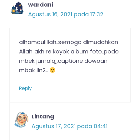
Reply
Alvi
Agustus 18, 2021 pada 22:31
Sebelum melahirkan, saya beli buku
rumah ku madrasah pertama ku
kalau nggak salah. Kadang masih
up n down dalam prakteknya dan
memang merasa iman saya masih
kurang. Makasih yaa mbak
pengingatnya.