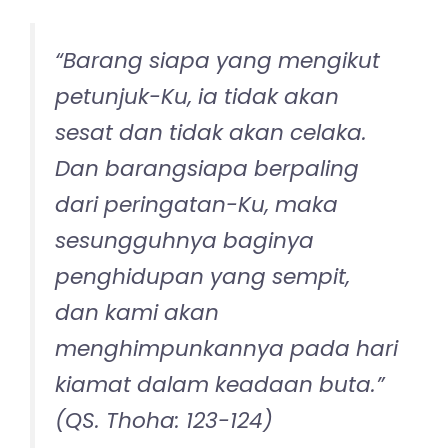
mengingatkan peringatan Allah bagian
utama dari pendidikan.
Maka pendidikan Islam sangat penting,
karena hanya dengan memahami tuntutan
Islam, kita mencapai keselamatan. Dengan
demikian pendidikan Islam adalah jalan
menuju keselamatan.
Jika seorang ibu belajar terus dan
berikhtiar terus untuk menerapkan
parenting islami, meski belum sempurna,
meski tambal sulam, meski jatuh bangun,
namun semoga Allah mencatat kita
sebagai manusia yang berusaha