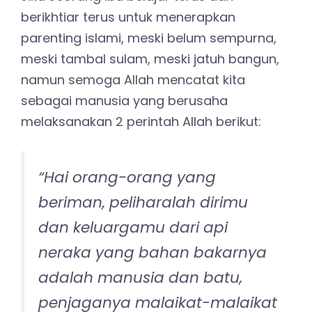
mereka dan selalu
mengerjakan apa yang
diperintahkan.” (QS. At Tahrim:
6)
Apa dampak positif seorang
ibu yang belajar dan
menerapkan parenting islami?
Jika seorang ibu belajar terus dan
berikhtiar terus untuk menerapkan
parenting islami, meski belum sempurna,
meski tambal sulam, meski jatuh bangun,