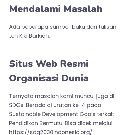
semua proses belajar ini Allah mudahkan.
Aamiin.
Malang, 16 Agustus 2021
Related Posts:
Ibu Pembaharu
Ibu Pembaharu
#2: Membangun
#3: Jurnal Review
Tim yang Solid
Kita Tidak Bisa
Ibu Pembaharu