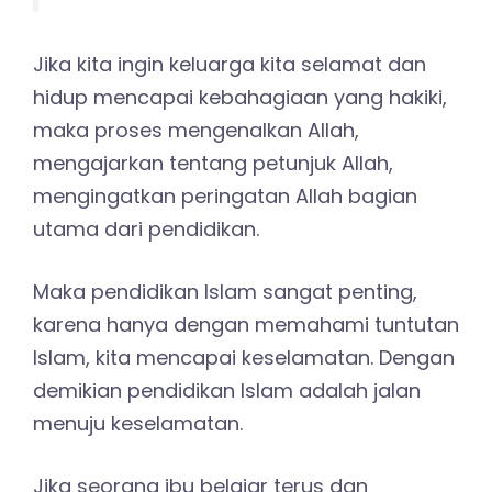
melaksanakan 2 perintah Allah berikut:
“Hai orang-orang yang
beriman, peliharalah dirimu
dan keluargamu dari api
neraka yang bahan bakarnya
adalah manusia dan batu,
penjaganya malaikat-malaikat
yang kasar yang keras yang
tidak mendurhakai Allah
terhadap apa yang
diperintahkanNya kepada