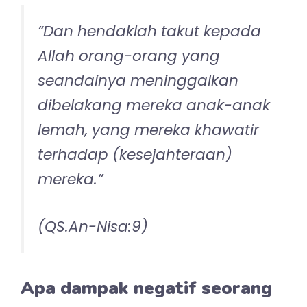
sempurnakan untukmu
agamamu, dan telah Aku
cukupkan kepadamu nikmat-
Ku, dan telah Aku ridhai Islam
sebagai agama bagimu …”
(Al-Maa-idah: 3)
Kalau orang tua tidak mengenal parenting
Islam, mereka kehilangan kesempatan
untuk menemukan referensi yang
sempurna.