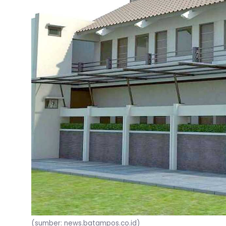
(sumber: news.batampos.co.id)