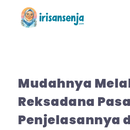
Langsung
ke
isi
Mudahnya Melak
Reksadana Pasa
Penjelasannya di