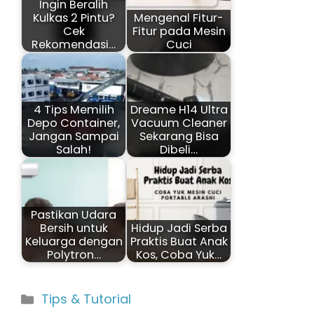
Ingin Beralih
Kulkas 2 Pintu?
Mengenal Fitur-
Cek
Fitur pada Mesin
Rekomendasi…
Cuci
4 Tips Memilih
Dreame H14 Ultra
Depo Container,
Vacuum Cleaner
Jangan Sampai
Sekarang Bisa
Salah!
Dibeli…
Pastikan Udara
Bersih untuk
Hidup Jadi Serba
Keluarga dengan
Praktis Buat Anak
Polytron…
Kos, Coba Yuk…
Kategori
Tips & Tutorial