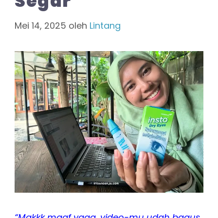
Segar
Mei 14, 2025
oleh
Lintang
“Makkk maaf yaaa, video-mu udah bagus.