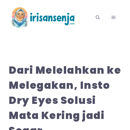
Langsung
ke
MENU
isi
Dari Melelahkan ke
Melegakan, Insto
Dry Eyes Solusi
Mata Kering jadi