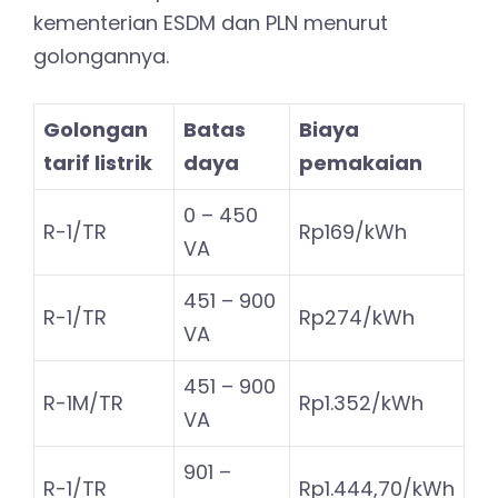
kementerian ESDM dan PLN menurut
golongannya.
Golongan
Batas
Biaya
tarif listrik
daya
pemakaian
0 – 450
R-1/TR
Rp169/kWh
VA
451 – 900
R-1/TR
Rp274/kWh
VA
451 – 900
R-1M/TR
Rp1.352/kWh
VA
901 –
R-1/TR
Rp1.444,70/kWh