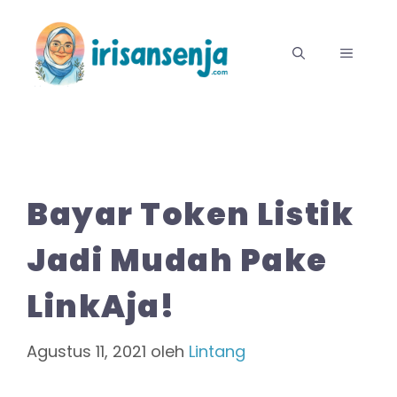
Langsung
ke
MENU
isi
Bayar Token Listik
Jadi Mudah Pake
LinkAja!
Agustus 11, 2021
oleh
Lintang