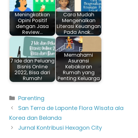
Meningkatkan
Cara Mudah
Opini Positif
Mengenalkan
dengan Jasa
Literasi Keuangan
Review…
Pada Anak…
Memahami
7 Ide dan Peluang
Asuransi
Bisnis Online
Kebakaran
2022, Bisa dari
Rumah yang
Rumah!
Penting Keluarga
Kategori
Parenting
San Terra de Laponte Flora Wisata ala
Korea dan Belanda
Jurnal Kontribusi Hexagon City