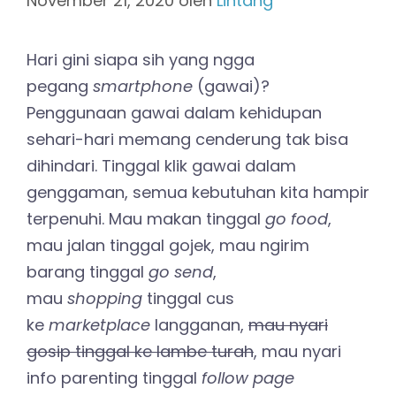
November 21, 2020
oleh
Lintang
Hari gini siapa sih yang ngga
pegang
smartphone
(gawai)?
Penggunaan gawai dalam kehidupan
sehari-hari memang cenderung tak bisa
dihindari. Tinggal klik gawai dalam
genggaman, semua kebutuhan kita hampir
terpenuhi. Mau makan tinggal
go
food
,
mau jalan tinggal gojek, mau ngirim
barang tinggal
go send
,
mau
shopping
tinggal cus
ke
marketplace
langganan,
mau nyari
gosip tinggal ke lambe turah
, mau nyari
info parenting tinggal
follow page