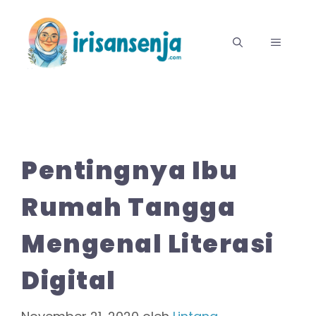
Langsung
ke
MENU
isi
Pentingnya Ibu
Rumah Tangga
Mengenal Literasi
Digital