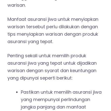
warisan.
Manfaat asuransi jiwa untuk menyiapkan
warisan tersebut perlu dilakukan dengan
tips menyiapkan warisan dengan produk
asuransi yang tepat.
Penting sekali untuk memilih produk
asuransi jiwa yang tepat untuk dijadikan
warisan dengan syarat dan keuntungan
yang dipunyai seperti berikut:
Pastikan untuk memilih asuransi jiwa
yang mempunyai perlindungan
jangka panjang dan manfaat