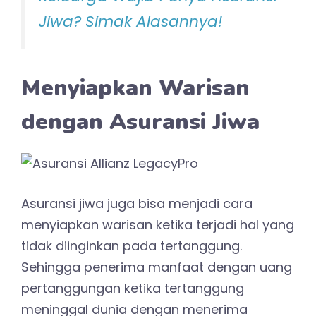
Jiwa? Simak Alasannya!
Menyiapkan Warisan
dengan Asuransi Jiwa
Asuransi jiwa juga bisa menjadi cara
menyiapkan warisan ketika terjadi hal yang
tidak diinginkan pada tertanggung.
Sehingga penerima manfaat dengan uang
pertanggungan ketika tertanggung
meninggal dunia dengan menerima