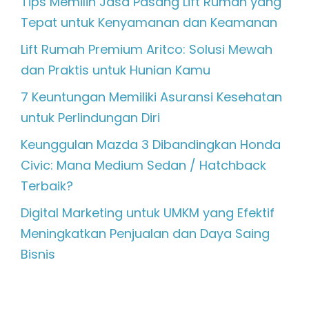
Tips Memilih Jasa Pasang Lift Rumah yang
Tepat untuk Kenyamanan dan Keamanan
Lift Rumah Premium Aritco: Solusi Mewah
dan Praktis untuk Hunian Kamu
7 Keuntungan Memiliki Asuransi Kesehatan
untuk Perlindungan Diri
Keunggulan Mazda 3 Dibandingkan Honda
Civic: Mana Medium Sedan / Hatchback
Terbaik?
Digital Marketing untuk UMKM yang Efektif
Meningkatkan Penjualan dan Daya Saing
Bisnis