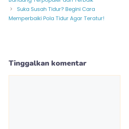
Suka Susah Tidur? Begini Cara
Memperbaiki Pola Tidur Agar Teratur!
Tinggalkan komentar
Komentar