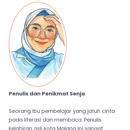
Penulis dan Penikmat Senja
Seorang ibu pembelajar yang jatuh cinta
pada literasi dan membaca. Penulis
kelahiran asli kota Malang ini sangat