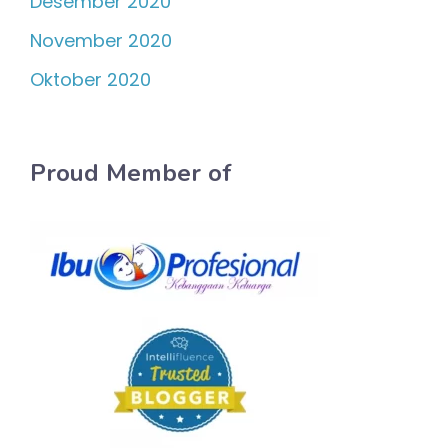
Desember 2020
November 2020
Oktober 2020
Proud Member of