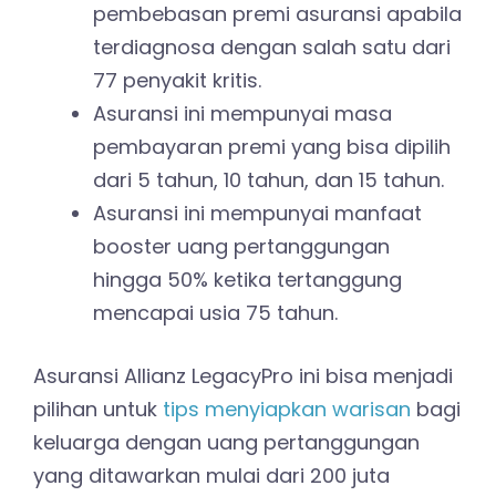
pembebasan premi asuransi apabila
terdiagnosa dengan salah satu dari
77 penyakit kritis.
Asuransi ini mempunyai masa
pembayaran premi yang bisa dipilih
dari 5 tahun, 10 tahun, dan 15 tahun.
Asuransi ini mempunyai manfaat
booster uang pertanggungan
hingga 50% ketika tertanggung
mencapai usia 75 tahun.
Asuransi Allianz LegacyPro ini bisa menjadi
pilihan untuk
tips menyiapkan warisan
bagi
keluarga dengan uang pertanggungan
yang ditawarkan mulai dari 200 juta