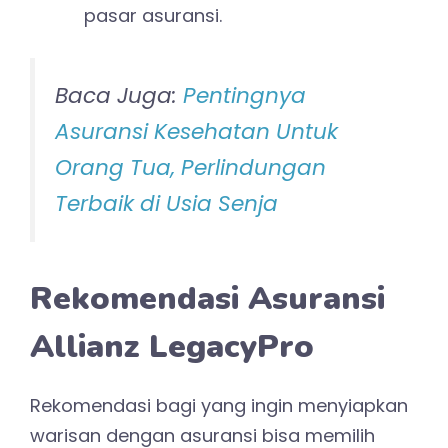
pasar asuransi.
Baca Juga:
Pentingnya
Asuransi Kesehatan Untuk
Orang Tua, Perlindungan
Terbaik di Usia Senja
Rekomendasi Asuransi
Allianz LegacyPro
Rekomendasi bagi yang ingin menyiapkan
warisan dengan asuransi bisa memilih