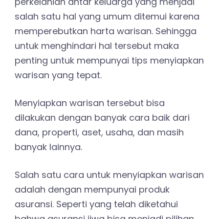
perkelahian antar keluarga yang menjadi
salah satu hal yang umum ditemui karena
memperebutkan harta warisan. Sehingga
untuk menghindari hal tersebut maka
penting untuk mempunyai tips menyiapkan
warisan yang tepat.
Menyiapkan warisan tersebut bisa
dilakukan dengan banyak cara baik dari
dana, properti, aset, usaha, dan masih
banyak lainnya.
Salah satu cara untuk menyiapkan warisan
adalah dengan mempunyai produk
asuransi. Seperti yang telah diketahui
bahwa asuransi jiwa bisa menjadi pilihan