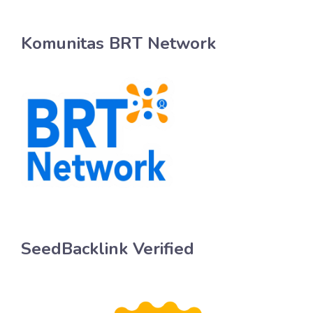
Komunitas BRT Network
SeedBacklink Verified