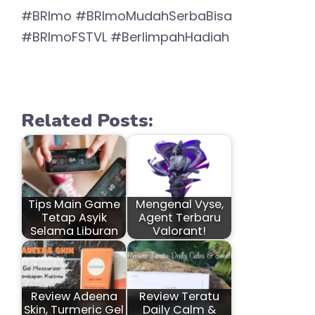
#BRImo #BRImoMudahSerbaBisa
#BRImoFSTVL #BerlimpahHadiah
Related Posts:
Tips Main Game
Mengenal Vyse,
Tetap Asyik
Agent Terbaru
Selama Liburan
Valorant!
Review Adeena
Review Teratu
Skin, Turmeric Gel
Daily Calm &