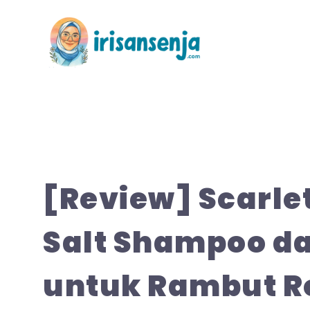
Langsung
ke
isi
[Review] Scarle
Salt Shampoo da
untuk Rambut R