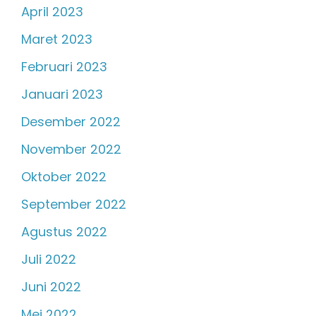
April 2023
Maret 2023
Februari 2023
Januari 2023
Desember 2022
November 2022
Oktober 2022
September 2022
Agustus 2022
Juli 2022
Juni 2022
Mei 2022