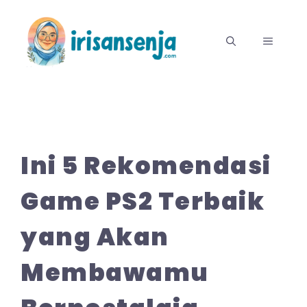
Langsung
ke
MENU
isi
Ini 5 Rekomendasi
Game PS2 Terbaik
yang Akan
Membawamu