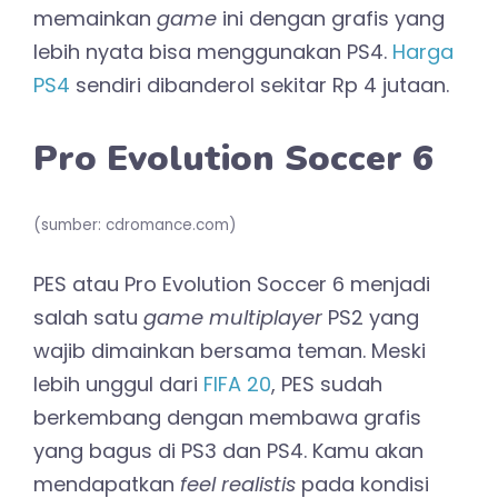
memainkan
game
ini dengan grafis yang
lebih nyata bisa menggunakan PS4.
Harga
PS4
sendiri dibanderol sekitar Rp 4 jutaan.
Pro Evolution Soccer 6
(sumber: cdromance.com)
PES atau Pro Evolution Soccer 6 menjadi
salah satu
game multiplayer
PS2 yang
wajib dimainkan bersama teman. Meski
lebih unggul dari
FIFA 20
, PES sudah
berkembang dengan membawa grafis
yang bagus di PS3 dan PS4. Kamu akan
mendapatkan
feel realistis
pada kondisi