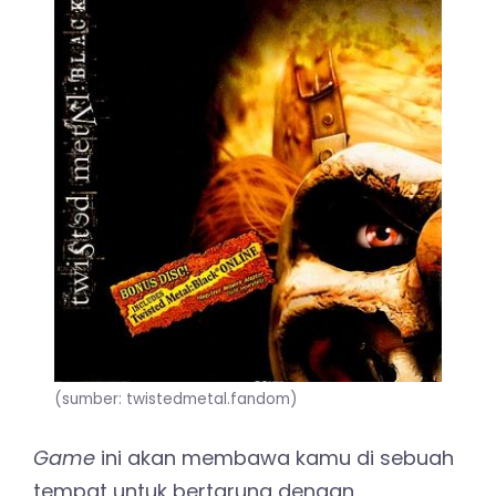
(sumber: twistedmetal.fandom)
Game
ini akan membawa kamu di sebuah
tempat untuk bertarung dengan