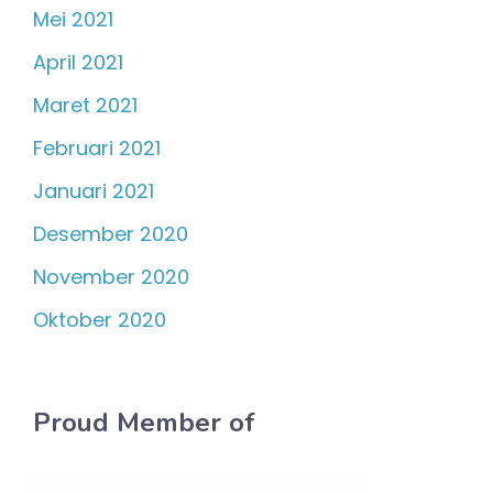
Mei 2021
April 2021
Maret 2021
Februari 2021
Januari 2021
Desember 2020
November 2020
Oktober 2020
Proud Member of