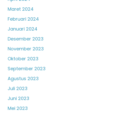
Maret 2024
Februari 2024
Januari 2024
Desember 2023
November 2023
Oktober 2023
September 2023
Agustus 2023
Juli 2023
Juni 2023
Mei 2023