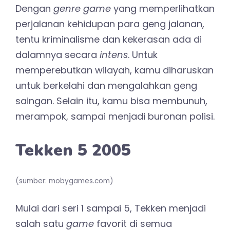
Dengan
genre game
yang memperlihatkan
perjalanan kehidupan para geng jalanan,
tentu kriminalisme dan kekerasan ada di
dalamnya secara
intens
. Untuk
memperebutkan wilayah, kamu diharuskan
untuk berkelahi dan mengalahkan geng
saingan. Selain itu, kamu bisa membunuh,
merampok, sampai menjadi buronan polisi.
Tekken 5 2005
(sumber: mobygames.com)
Mulai dari seri 1 sampai 5, Tekken menjadi
salah satu
game
favorit di semua