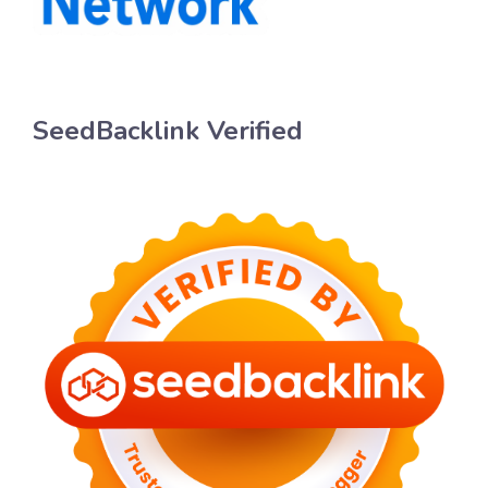
SeedBacklink Verified