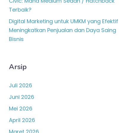
Civic: Mana Medium Sedan / Hatchback
Terbaik?
Digital Marketing untuk UMKM yang Efektif
Meningkatkan Penjualan dan Daya Saing
Bisnis
Arsip
Juli 2026
Juni 2026
Mei 2026
April 2026
Maret 2026