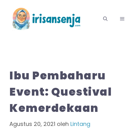
Langsung
ke
MENU
isi
Ibu Pembaharu
Event: Questival
Kemerdekaan
Agustus 20, 2021
oleh
Lintang