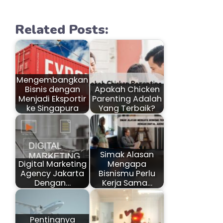
Related Posts:
Mengembangkan
Bisnis dengan
Apakah Chicken
Menjadi Eksportir
Parenting Adalah
ke Singapura
Yang Terbaik?
Simak Alasan
Digital Marketing
Mengapa
Agency Jakarta
Bisnismu Perlu
Dengan…
Kerja Sama…
Pentingnya