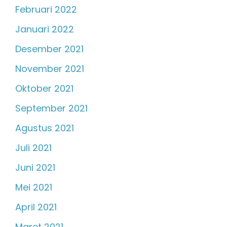
Februari 2022
Januari 2022
Desember 2021
November 2021
Oktober 2021
September 2021
Agustus 2021
Juli 2021
Juni 2021
Mei 2021
April 2021
Maret 2021