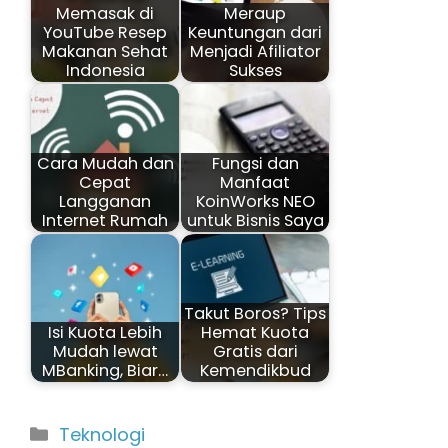
Memasak di
Meraup
YouTube Resep
Keuntungan dari
Makanan Sehat
Menjadi Afiliator
Indonesia
Sukses
Cara Mudah dan
Fungsi dan
Cepat
Manfaat
Langganan
KoinWorks NEO
Internet Rumah
untuk Bisnis Saya
Takut Boros? Tips
Isi Kuota Lebih
Hemat Kuota
Mudah lewat
Gratis dari
MBanking, Biar…
Kemendikbud
Kategori
Teknologi