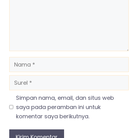
Nama
Surel
Simpan nama, email, dan situs web
saya pada peramban ini untuk
komentar saya berikutnya.