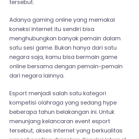
tersebut.
Adanya gaming online yang memakai
koneksi internet itu sendiri bisa
menghubungkan banyak pemain dalam
satu sesi game. Bukan hanya dari satu
negara saja, kamu bisa bermain game
online bersama dengan pemain-pemain
dari negara lainnya.
Esport menjadi salah satu kategori
kompetisi olahraga yang sedang hype
beberapa tahun belakangan ini. Untuk
menunjang kelancaran event esport
tersebut, akses internet yang berkualitas