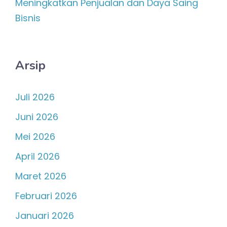
Meningkatkan Penjualan dan Daya Saing
Bisnis
Arsip
Juli 2026
Juni 2026
Mei 2026
April 2026
Maret 2026
Februari 2026
Januari 2026