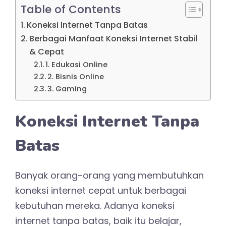
Table of Contents
Koneksi Internet Tanpa Batas
Berbagai Manfaat Koneksi Internet Stabil
& Cepat
1. Edukasi Online
2. Bisnis Online
3. Gaming
Koneksi Internet Tanpa
Batas
Banyak orang-orang yang membutuhkan
koneksi internet cepat untuk berbagai
kebutuhan mereka. Adanya koneksi
internet tanpa batas, baik itu belajar,